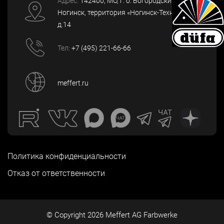
Адрес:
142400
, МО, г. о. Богородский, г.
Ногинск
,
территория «Ногинск-Технопарк»,
д.14
Тел:
+7 (495) 221-66-66
meffert.ru
Политика конфиденциальности
Отказ от ответственности
© Copyright
2026
Meffert AG Farbwerke