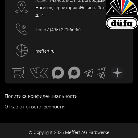
Адрес:
142400
, МО, г. о. Богородский, г.
Ногинск
,
территория «Ногинск-Технопарк»,
д.14
Тел:
+7 (495) 221-66-66
meffert.ru
Политика конфиденциальности
Отказ от ответственности
© Copyright
2026
Meffert AG Farbwerke