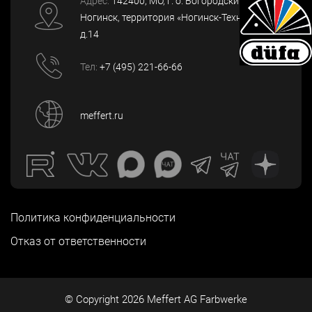
Адрес:
142400
, МО, г. о. Богородский, г.
Ногинск
,
территория «Ногинск-Технопарк»,
д.14
Тел:
+7 (495) 221-66-66
meffert.ru
Политика конфиденциальности
Отказ от ответственности
© Copyright
2026
Meffert AG Farbwerke