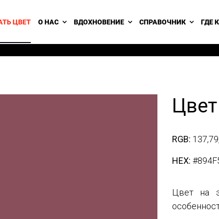
АТЬ ЦВЕТ
О НАС
ВДОХНОВЕНИЕ
СПРАВОЧНИК
ГДЕ 
Цвет
RGB:
137,79
HEX:
#894F
Цвет на э
особенност