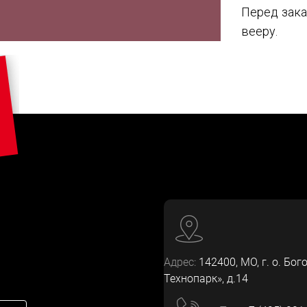
Перед зака
вееру.
Адрес:
142400
, МО, г. о. Бог
Технопарк», д.14