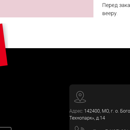
Перед зака
вееру.
Адрес:
142400
, МО, г. о. Бог
Технопарк», д.14