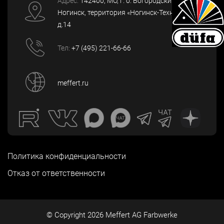
Адрес:
142400
, МО, г. о. Богородский, г.
Ногинск
,
территория «Ногинск-Технопарк»,
д.14
Тел:
+7 (495) 221-66-66
meffert.ru
Политика конфиденциальности
Отказ от ответственности
© Copyright
2026
Meffert AG Farbwerke