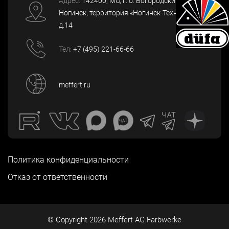
Адрес:
142400
, МО, г. о. Богородский, г.
Ногинск
,
территория «Ногинск-Технопарк»,
д.14
Тел:
+7 (495) 221-66-66
meffert.ru
Политика конфиденциальности
Отказ от ответственности
© Copyright
2026
Meffert AG Farbwerke