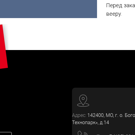
Перед зака
вееру.
Адрес:
142400
, МО, г. о. Бог
Технопарк», д.14