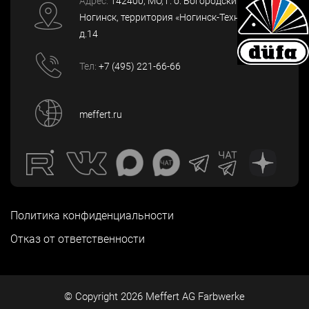
Адрес:
142400
, МО, г. о. Богородский, г.
Ногинск
,
территория «Ногинск-Технопарк»,
д.14
Тел:
+7 (495) 221-66-66
meffert.ru
Политика конфиденциальности
Отказ от ответственности
© Copyright
2026
Meffert AG Farbwerke