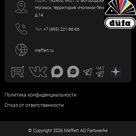
Адрес:
142400
, МО, г. о. Богородский, г.
Ногинск
,
территория «Ногинск-Технопарк»,
д.14
Тел:
+7 (495) 221-66-66
meffert.ru
Политика конфиденциальности
Отказ от ответственности
© Copyright
2026
Meffert AG Farbwerke