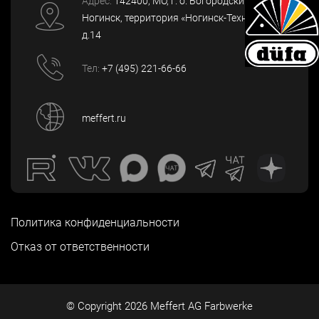
Адрес:
142400
, МО, г. о. Богородский, г.
Ногинск
,
территория «Ногинск-Технопарк»,
д.14
Тел:
+7 (495) 221-66-66
meffert.ru
Политика конфиденциальности
Отказ от ответственности
© Copyright
2026
Meffert AG Farbwerke