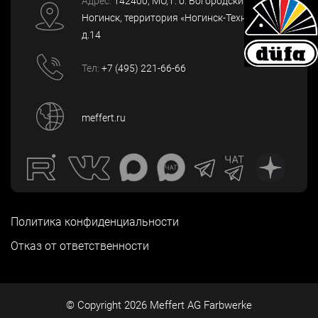
Адрес:
142400
, МО, г. о. Богородский, г.
Ногинск
,
территория «Ногинск-Технопарк»,
д.14
Тел:
+7 (495) 221-66-66
meffert.ru
Политика конфиденциальности
Отказ от ответственности
© Copyright
2026
Meffert AG Farbwerke