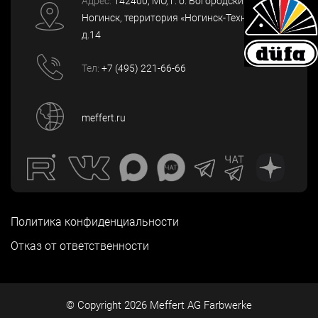
Адрес:
142400
, МО, г. о. Богородский, г.
Ногинск
,
территория «Ногинск-Технопарк»,
д.14
Тел:
+7 (495) 221-66-66
meffert.ru
Политика конфиденциальности
Отказ от ответственности
© Copyright
2026
Meffert AG Farbwerke