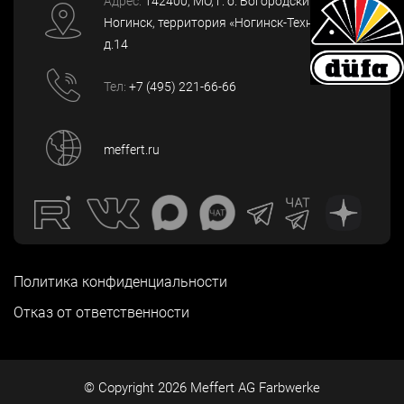
Адрес:
142400
, МО, г. о. Богородский, г.
Ногинск
,
территория «Ногинск-Технопарк»,
д.14
Тел:
+7 (495) 221-66-66
meffert.ru
Политика конфиденциальности
Отказ от ответственности
© Copyright
2026
Meffert AG Farbwerke