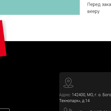
Перед зака
вееру.
Адрес:
142400
, МО, г. о. Бог
Технопарк», д.14