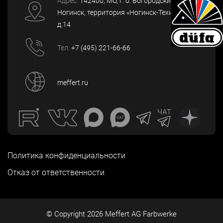
Адрес:
142400
, МО, г. о. Богородский, г.
Ногинск
,
территория «Ногинск-Технопарк»,
д.14
Тел:
+7 (495) 221-66-66
meffert.ru
Политика конфиденциальности
Отказ от ответственности
© Copyright
2026
Meffert AG Farbwerke