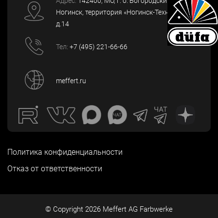
Адрес:
142400
, МО, г. о. Богородский, г.
Ногинск
,
территория «Ногинск-Технопарк»,
д.14
Тел:
+7 (495) 221-66-66
meffert.ru
Политика конфиденциальности
Отказ от ответственности
© Copyright
2026
Meffert AG Farbwerke