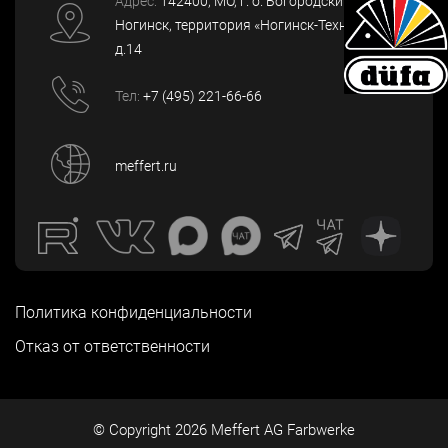
Адрес:
142400
, МО, г. о. Богородский, г.
Ногинск
,
территория «Ногинск-Технопарк»,
д.14
Тел:
+7 (495) 221-66-66
meffert.ru
Политика конфиденциальности
Отказ от ответственности
© Copyright
2026
Meffert AG Farbwerke