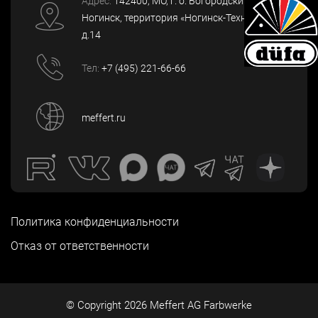
Адрес:
142400
, МО, г. о. Богородский, г.
Ногинск
,
территория «Ногинск-Технопарк»,
д.14
Тел:
+7 (495) 221-66-66
meffert.ru
Политика конфиденциальности
Отказ от ответственности
© Copyright
2026
Meffert AG Farbwerke