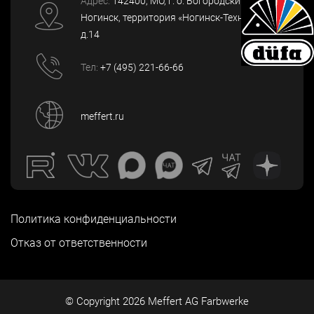
Адрес:
142400
, МО, г. о. Богородский, г.
Ногинск
,
территория «Ногинск-Технопарк»,
д.14
Тел:
+7 (495) 221-66-66
meffert.ru
Политика конфиденциальности
Отказ от ответственности
© Copyright
2026
Meffert AG Farbwerke