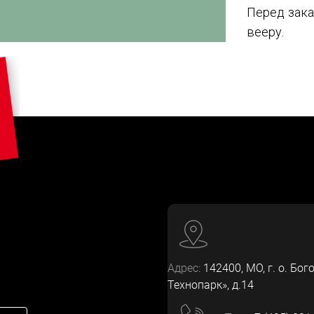
Перед зака
вееру.
Адрес:
142400
, МО, г. о. Бог
Технопарк», д.14