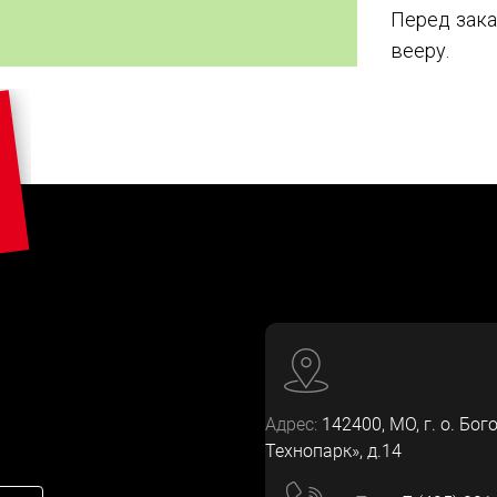
Перед зака
вееру.
Адрес:
142400
, МО, г. о. Бог
Технопарк», д.14