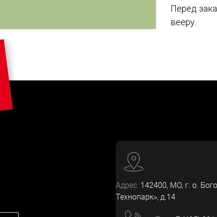
Перед зака
вееру.
Адрес:
142400
, МО, г. о. Бог
Технопарк», д.14