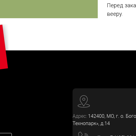
Перед зака
вееру.
Адрес:
142400
, МО, г. о. Бог
Технопарк», д.14