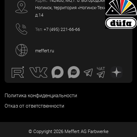
Адрес:
142400
, МО, г. о. Богородский, г.
Ногинск
,
территория «Ногинск-Технопарк»,
д.14
Тел:
+7 (495) 221-66-66
meffert.ru
Политика конфиденциальности
Отказ от ответственности
© Copyright
2026
Meffert AG Farbwerke