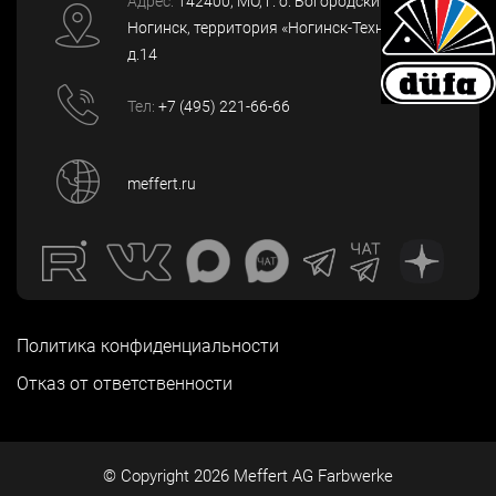
Адрес:
142400
, МО, г. о. Богородский, г.
Ногинск
,
территория «Ногинск-Технопарк»,
д.14
Тел:
+7 (495) 221-66-66
meffert.ru
Политика конфиденциальности
Отказ от ответственности
© Copyright
2026
Meffert AG Farbwerke