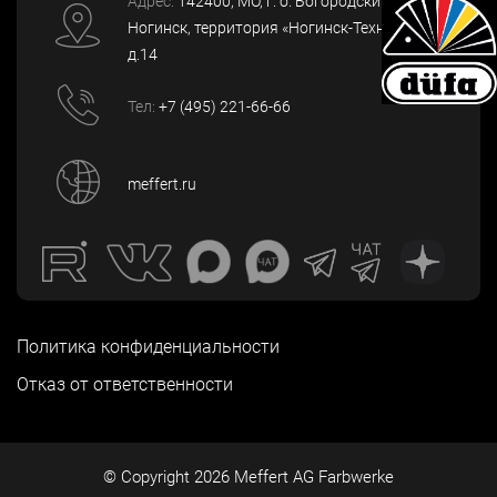
Адрес:
142400
, МО, г. о. Богородский, г.
Ногинск
,
территория «Ногинск-Технопарк»,
д.14
Тел:
+7 (495) 221-66-66
meffert.ru
Политика конфиденциальности
Отказ от ответственности
© Copyright
2026
Meffert AG Farbwerke