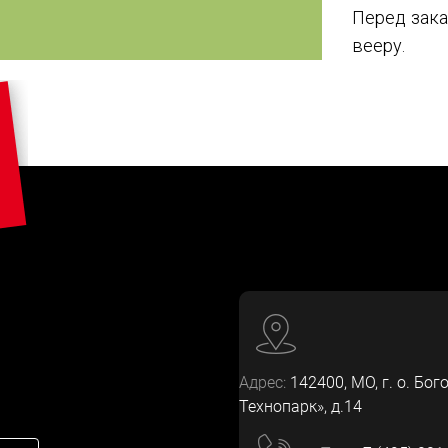
Перед зака
вееру.
Адрес:
142400
, МО, г. о. Бог
Технопарк», д.14