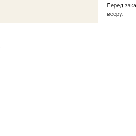
Перед зака
вееру.
T