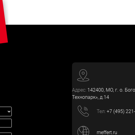
Адрес:
142400
, МО, г. о. Бог
Технопарк», д.14
Тел:
+7 (495) 221
meffert.ru