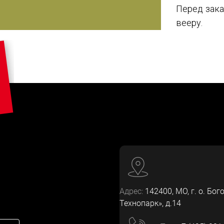
Перед зака
вееру.
Адрес:
142400
, МО, г. о. Бог
Технопарк», д.14