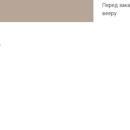
Перед зака
вееру.
T