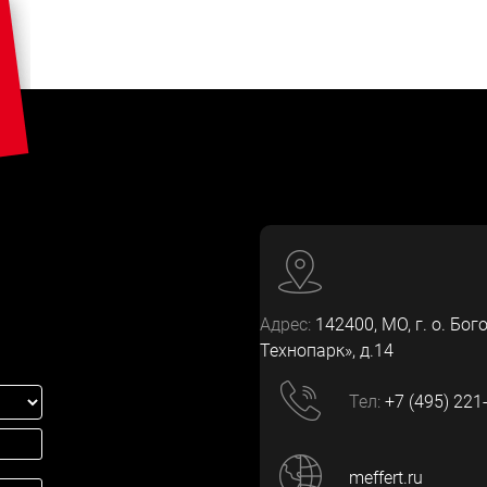
Адрес:
142400
, МО, г. о. Бог
Технопарк», д.14
Тел:
+7 (495) 221
meffert.ru