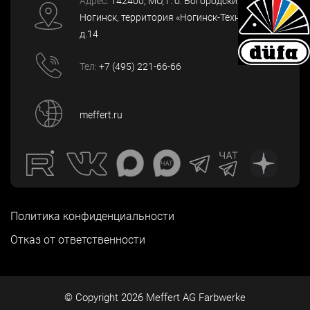
Адрес:
142400
, МО, г. о. Богородский, г.
Ногинск
,
территория «Ногинск-Технопарк»,
д.14
Тел:
+7 (495) 221-66-66
meffert.ru
Политика конфиденциальности
Отказ от ответственности
© Copyright
2026
Meffert AG Farbwerke