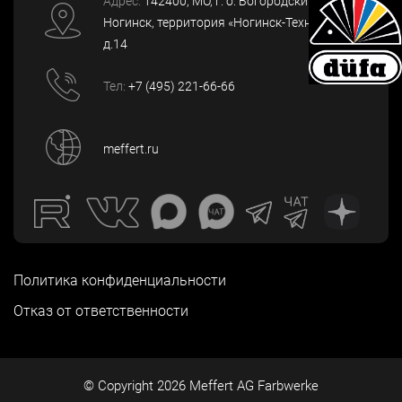
Адрес:
142400
, МО, г. о. Богородский, г.
Ногинск
,
территория «Ногинск-Технопарк»,
д.14
Тел:
+7 (495) 221-66-66
meffert.ru
Политика конфиденциальности
Отказ от ответственности
© Copyright
2026
Meffert AG Farbwerke