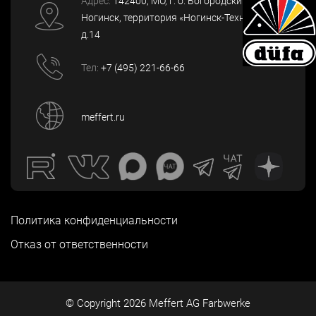
Адрес:
142400
, МО, г. о. Богородский, г.
Ногинск
,
территория «Ногинск-Технопарк»,
д.14
Тел:
+7 (495) 221-66-66
meffert.ru
Политика конфиденциальности
Отказ от ответственности
© Copyright
2026
Meffert AG Farbwerke