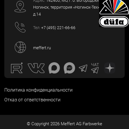
Адрес:
142400
, МО, г. о. Богородский, г.
Ногинск
,
территория «Ногинск-Технопарк»,
д.14
Тел:
+7 (495) 221-66-66
meffert.ru
Политика конфиденциальности
Отказ от ответственности
© Copyright
2026
Meffert AG Farbwerke