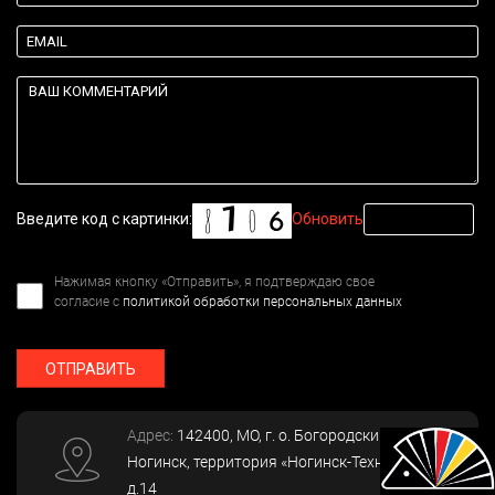
Введите код с картинки:
Обновить
Нажимая кнопку «Отправить», я подтверждаю свое
согласие с
политикой обработки персональных данных
ОТПРАВИТЬ
Адрес:
142400
, МО, г. о. Богородский, г.
Ногинск
,
территория «Ногинск-Технопарк»,
д.14