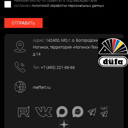
Нажимая кнопку «Отправить», я подтверждаю свое
согласие с
политикой обработки персональных данных
ОТПРАВИТЬ
Адрес:
142400
, МО, г. о. Богородский, г.
Ногинск
,
территория «Ногинск-Технопарк»,
д.14
Тел:
+7 (495) 221-66-66
meffert.ru