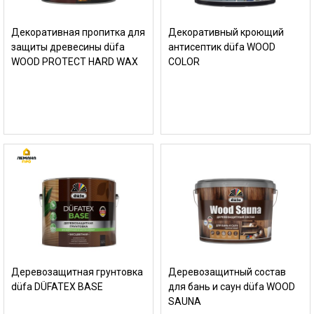
Декоративная пропитка для
Декоративный кроющий
защиты древесины düfa
антисептик düfa WOOD
WOOD PROTECT HARD WAX
COLOR
Деревозащитная грунтовка
Деревозащитный состав
düfa DÜFATEX BASE
для бань и саун düfa WOOD
SAUNA