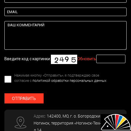
Введите код с картинки:
Обновить
Нажимая кнопку «Отправить», я подтверждаю свое
согласие с
политикой обработки персональных данных
ОТПРАВИТЬ
Адрес:
142400
, МО, г. о. Богородский, г.
Ногинск
,
территория «Ногинск-Технопарк»,
д.14