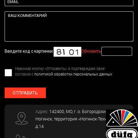
Введите код с картинки:
Обновить
Нажимая кнопку «Отправить», я подтверждаю свое
согласие с
политикой обработки персональных данных
ОТПРАВИТЬ
Адрес:
142400
, МО, г. о. Богородский, г.
Ногинск
,
территория «Ногинск-Технопарк»,
д.14