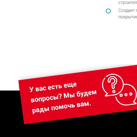
строите
Cоздает 
покрыти