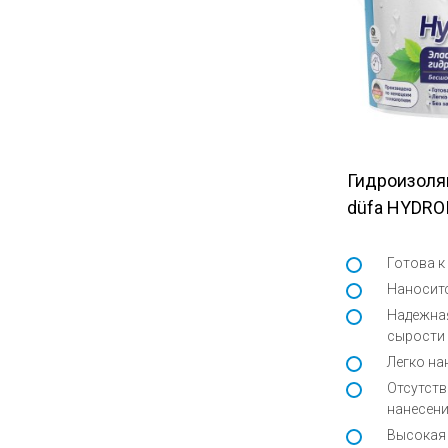
Гидроизоля
düfa HYDRO
Готова 
Наноситс
Надежная
сырости
Легко на
Отсутств
нанесен
Высокая 