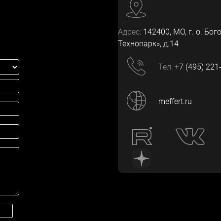
Адрес:
142400
, МО, г. о. Бог
Технопарк», д.14
Тел:
+7 (495) 221
meffert.ru