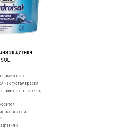
ция защитная
ISOL
к применению
я как густая краска
 защита от протечек,
носится
ие запаха при
ии
адгезия к