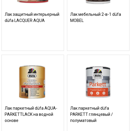
Лак защитный интерьерный
Лак мебельный 2-в-1 düfa
düfa LACQUER AQUA
MOBEL
Лак паркетный düfa AQUA-
Лак паркетный düfa
PARKETTLACK на водной
PARKETT глянцевый /
основе
полуматовый