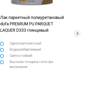
Лак паркетный полиуретановый
Лак мебел
düfa PREMIUM PU PARQUET
MOBEL
LAQUER D333 глянцевый
Глубок
оптим
Однокомпонентный
раство
Водоразбавляемый
Очень
Светостойкий
распре
Высокая толщина слоя при
Сохран
высыхании
природ
древе
Cозда
влаго
высок
поверх
механи
уборки