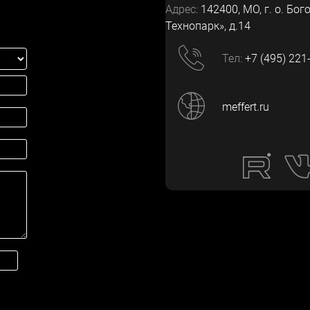
Адрес:
142400
, МО, г. о. Бог
Технопарк», д.14
Тел:
+7 (495) 221
meffert.ru