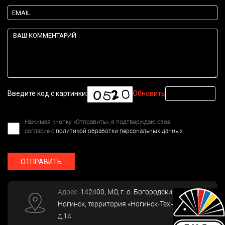
Введите код с картинки:
Обновить
Нажимая кнопку «Отправить», я подтверждаю свое
согласие с
политикой обработки персональных данных
ОТПРАВИТЬ
Адрес:
142400
, МО, г. о. Богородский, г.
Ногинск
,
территория «Ногинск-Технопарк»,
д.14