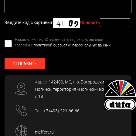
Введите код с картинки:
Обновить
Нажимая кнопку «Отправить», я подтверждаю свое
согласие с
политикой обработки персональных данных
ОТПРАВИТЬ
Адрес:
142400
, МО, г. о. Богородский, г.
Ногинск
,
территория «Ногинск-Технопарк»,
д.14
Тел:
+7 (495) 221-66-66
meffert.ru