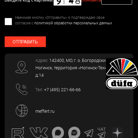
Нажимая кнопку «Отправить», я подтверждаю свое
согласие с
политикой обработки персональных данных
ОТПРАВИТЬ
Адрес:
142400
, МО, г. о. Богородский, г.
Ногинск
,
территория «Ногинск-Технопарк»,
д.14
Тел:
+7 (495) 221-66-66
meffert.ru