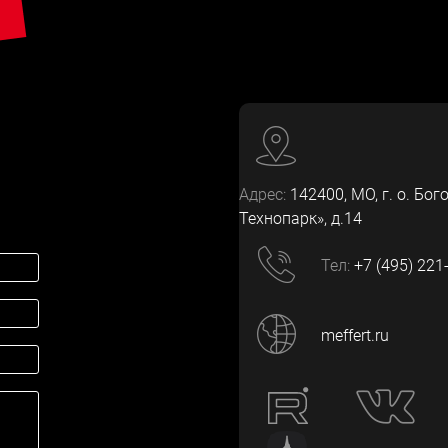
Адрес:
142400
, МО, г. о. Бог
Технопарк», д.14
Тел:
+7 (495) 221
meffert.ru