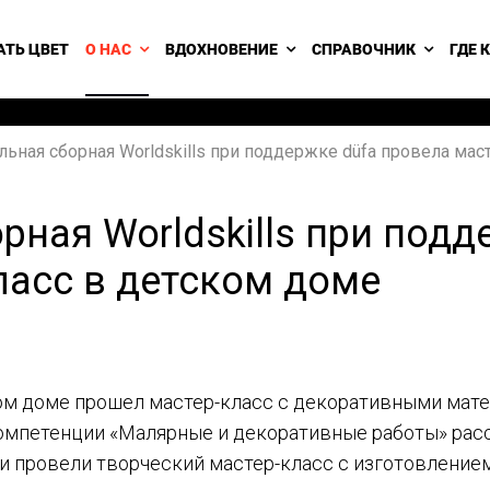
АТЬ ЦВЕТ
О НАС
ВДОХНОВЕНИЕ
СПРАВОЧНИК
ГДЕ 
ьная сборная Worldskills при поддержке düfa провела мас
ная Worldskills при подд
ласс в детском доме
ком доме прошел мастер-класс с декоративными мате
 компетенции «Малярные и декоративные работы» ра
и провели творческий мастер-класс с изготовление