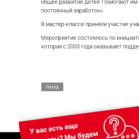
общее развитие детей. Помогают им 
постоянный заработок».
В мастер-классе приняли участие учащ
Мероприятие состоялось по инициат
которая с 2003 года оказывает подд
Предыдущий: Открытие новой фирменной сту
Назад