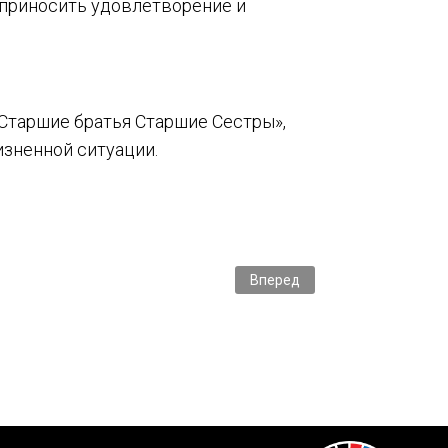
 приносить удовлетворение и
таршие братья Старшие Сестры»,
изненной ситуации.
Следующий: Выставка YugBui
Вперед