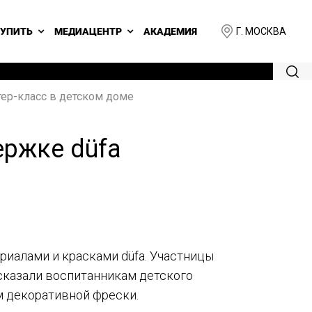
Г. МОСКВА
КУПИТЬ
МЕДИАЦЕНТР
АКАДЕМИЯ
тер-класс в детском доме
ержке düfa
риалами и красками düfa. Участницы
ссказали воспитанникам детского
м декоративной фрески.