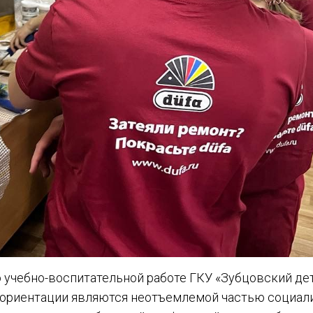
 учебно-воспитательной работе ГКУ «Зубцовский де
ориентации являются неотъемлемой частью социали