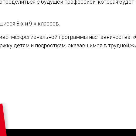
определиться с будущей профессией, которая будет
иеся 8-х и 9-х классов.
иве межрегиональной программы наставничества «С
ержку детям и подросткам, оказавшимся в трудной ж
дии цвета düfa в Москве