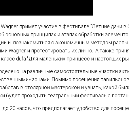
с Wagner примет участие в фестивале "Летние дачи в
 об основных принципах и этапах обработки элемен
ии и познакомиться с экономичным методом распыл
 Wagner и протестировать их лично. А также приня
-класс düfa "Для маленьких принцесс и настоящих р
оделено на различные самостоятельные участки акт
ественными» зонами. Помимо посещения павильонов
работав в столярной мастерской и узнать, какой бы
и будет проходить театральный фестиваль с постан
1 до 20 часов, что предполагает удобство для посеще