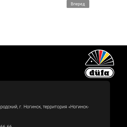
Следующий: düfa RETAIL в ка
Вперед
ородский, г.
Ногинск
,
территория «Ногинск-
-66-66