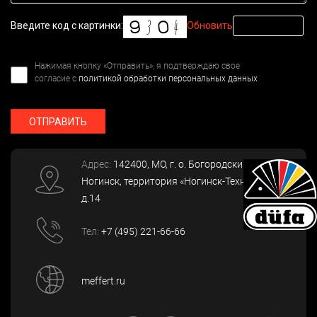
Введите код с картинки:
Обновить
Нажимая кнопку «Отправить», я подтверждаю свое
согласие с
политикой обработки персональных данных
ОТПРАВИТЬ
Адрес:
142400
, МО, г. о. Богородский, г.
Ногинск
,
территория «Ногинск-Технопарк»,
д.14
Тел:
+7 (495) 221-66-66
meffert.ru