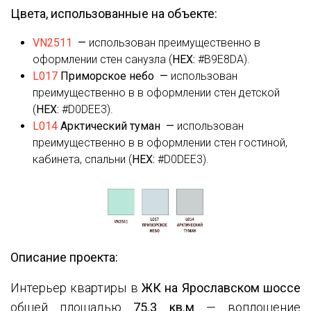
Цвета, использованные на объекте:
VN2511
—
использован преимущественно в
оформлении стен санузла (
HEX:
#B9E8DA).
L017
Приморское небо
—
использован
преимущественно в в оформлении стен детской
(
HEX:
#D0DEE3).
L014
Арктический туман
—
использован
преимущественно в в оформлении стен гостиной,
кабинета, спальни (
HEX:
#D0DEE3).
Описание проекта:
Интерьер квартиры в
ЖК на Ярославском шоссе
общей площадью
75.3 кв.м
— воплощение