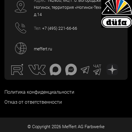
Адрес:
142400
, МО, г. о. Богородский, г.
Ногинск
,
территория «Ногинск-Технопарк»,
д.14
Тел:
+7 (495) 221-66-66
meffert.ru
Политика конфиденциальности
Отказ от ответственности
© Copyright
2026
Meffert AG Farbwerke