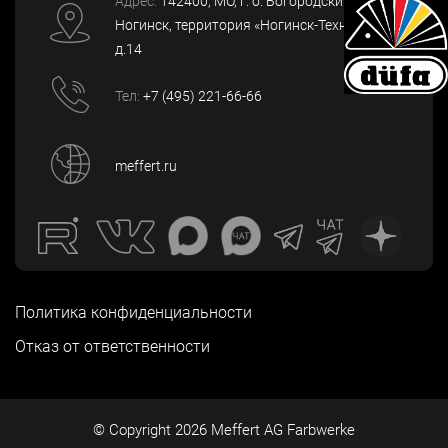
Адрес:
142400
, МО, г. о. Богородский, г.
Ногинск
,
территория «Ногинск-Технопарк»,
д.14
Тел:
+7 (495) 221-66-66
meffert.ru
Политика конфиденциальности
Отказ от ответственности
© Copyright
2026
Meffert AG Farbwerke